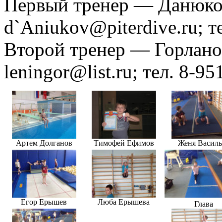
Первый тренер — Данюко
d`Aniukov@piterdive.ru; т
Второй тренер — Горлано
leningor@list.ru; тел. 8-9
Артем Долганов
Тимофей Ефимов
Женя Василь
Егор Ерышев
Люба Ерышева
Глава